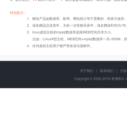
产品编号
产品编号
产品编号
java001
java001
java001
java002
java002
java002
java005
java005
java005
特别提示：
1、赠送产品如数据库、邮局、网站统计等不需要的，则表示放弃
2、域名赠品仅送首年，主机一次性购买多年，域名赠送时间为1年
操作系统
设置首页
数据定期备份
Linux
Linux
Linux
3、linux虚拟主机的mysql数据库是跟WEB空间共享大小。
比如：LinuxA型主机，WEB空间+mysql数据库一共=3
PHP
错误页面定义
数据自助恢复
4、任何虚拟主机用户都严禁发送垃圾邮件。
JSP（JAVA）
zip在线压缩
千兆防火墙系统
关于我们
|
联系我们
|
付款
Copyright © 2002-2016 英溯IDC, 
Tomcat
免费预装软件
QQ全球免费电话
24x7x365
JDK
Urlrewrite
在线有问必答
MySQL
24x7x365
流量分析