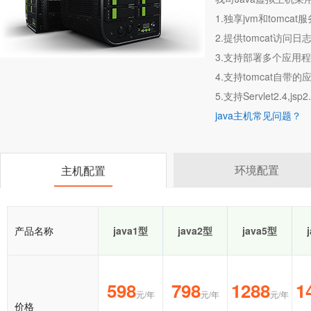
1.独享jvm和tomc
2.提供tomcat访问日
3.支持部署多个应用程序
4.支持tomcat自带的应用程序
5.支持Servlet2.4,jsp2.0
java主机常见问题？
环境配置
主机配置
产品名称
java1型
java2型
java5型
598
798
1288
1
元/年
元/年
元/年
价格