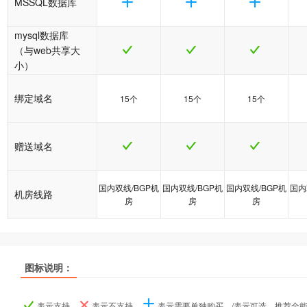
MSSQL数据库
mysql数据库
（与web共享大
小）
绑定域名
15个
15个
15个
赠送域名
国内双线/BGP机
国内双线/BGP机
国内双线/BGP机
国内
机房线路
房
房
房
图标说明：
产品名称
产品名称
产品名称
java1型
java1型
java1型
java2型
java2型
java2型
java5型
java5型
java5型
表示支持、
表示不支持、
表示需要单独购买、/表示可选、推荐全