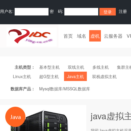
用户名:
密 码:
注册
首页
域名
虚机
云服务器
V
主机类型：
基本型主机
双线主机
多线主机
集群主
Linux主机
超G型主机
Java主机
双栈虚拟主机
数据库产品：
Mysql数据库/MSSQL数据库
java虚拟
我司Java
虚拟主机
采用