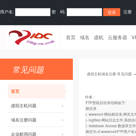
用户名:
密 码:
注册
首页
域名
虚机
云服务器
V
常见问题
虚拟主机域名注册-常见问题
首页
作者：
FTP登陆后目录结构如下:
虚拟主机问题
根目录
|- wwwroot 网站根目录,网
域名注册问题
|- logfiles 网站日志文件,
|- database Access 
路径为 d:\wwwroot\FTP用户名\d
企业邮局问题