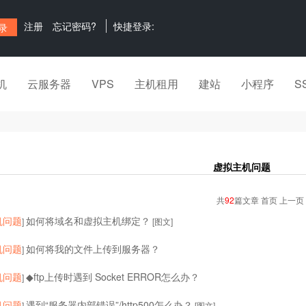
注册
忘记密码?
快捷登录:
机
云服务器
VPS
主机租用
建站
小程序
S
虚拟主机问题
共
92
篇文章 首页 上一页
机问题
如何将域名和虚拟主机绑定？
]
[图文]
机问题
如何将我的文件上传到服务器？
]
机问题
◆ftp上传时遇到 Socket ERROR怎么办？
]
机问题
遇到“服务器内部错误”/http500怎么办？
]
[图文]