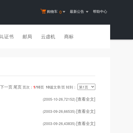
购物车
最新公告
帮助中心
0
SL证书
邮局
云虚机
商标
下一页
尾页
页次：
1
/10
页
10
篇文章/页 转到：
[查看全文]
(2005-10-26,
72152
)
[查看全文]
(2003-09-26,
66535
)
[查看全文]
(2003-09-26,
43835
)