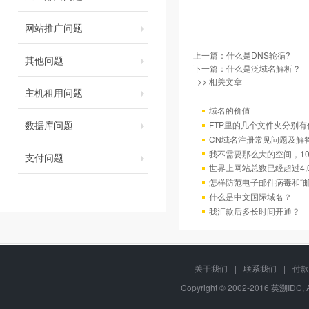
网站推广问题
上一篇：
什么是DNS轮循?
其他问题
下一篇：
什么是泛域名解析？
>> 相关文章
主机租用问题
域名的价值
数据库问题
FTP里的几个文件夹分别有
CN域名注册常见问题及解
我不需要那么大的空间，10
支付问题
世界上网站总数已经超过4,
怎样防范电子邮件病毒和“邮
什么是中文国际域名？
我汇款后多长时间开通？
关于我们
|
联系我们
|
付款
Copyright © 2002-2016 英溯IDC, 